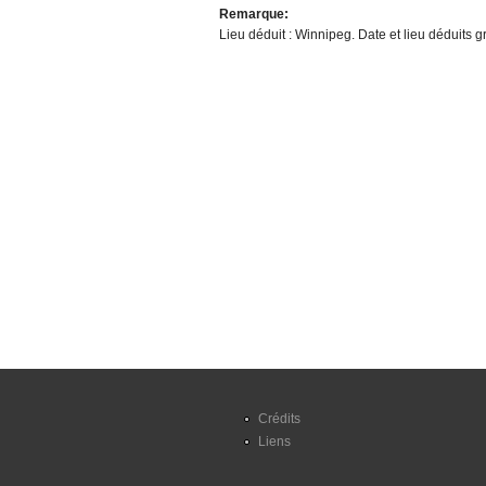
Remarque:
Lieu déduit : Winnipeg. Date et lieu déduits 
Crédits
Liens