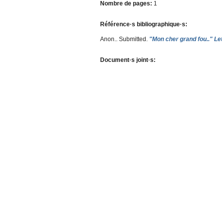
Nombre de pages:
1
Référence·s bibliographique·s:
Anon.
. Submitted.
"Mon cher grand fou.." Le
Document·s joint·s: