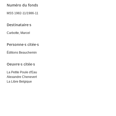
Numéro du fonds
MSS 1982-11/1986-11
Destinataire·s
Carbotte, Marcel
Personne·s citée·s
Éditions Beauchemin
Oeuvre·s citée·s
La Petite Poule d'Eau
Alexandre Chenevert
La Libre Belgique