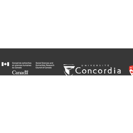
© Groupe de recherche sur Gabrielle Roy // Creative Commons BY-NC-ND