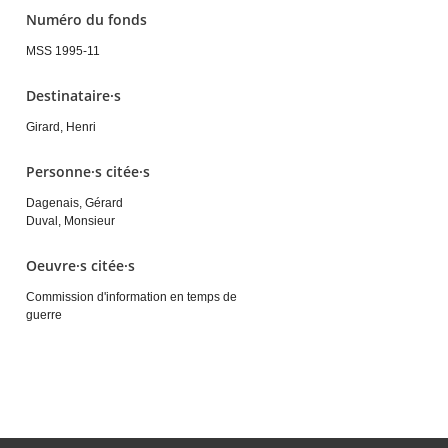
Numéro du fonds
MSS 1995-11
Destinataire·s
Girard, Henri
Personne·s citée·s
Dagenais, Gérard
Duval, Monsieur
Oeuvre·s citée·s
Commission d'information en temps de
guerre