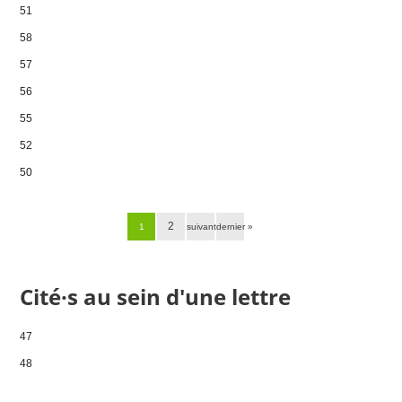
51
58
57
56
55
52
50
Pages
2
1
suivant ›
dernier »
Cité·s au sein d'une lettre
47
48