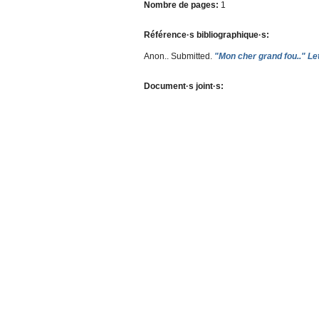
Nombre de pages:
1
Référence·s bibliographique·s:
Anon.
. Submitted.
"Mon cher grand fou.." Le
Document·s joint·s: