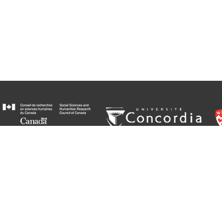
© Groupe de recherche sur Gabrielle Roy // Creative Commons BY-NC-ND