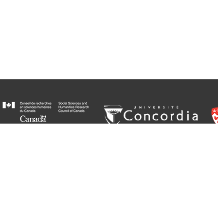
© Groupe de recherche sur Gabrielle Roy // Creative Commons BY-NC-ND