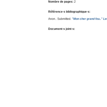
Nombre de pages:
2
Référence·s bibliographique·s:
Anon.
. Submitted.
"Mon cher grand fou.." Le
Document·s joint·s: