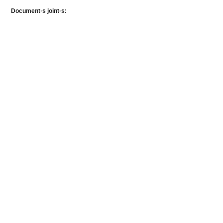
Document·s joint·s: