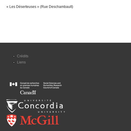
« Les Déserteuses » (Rue Deschambault)
Crédits
Liens