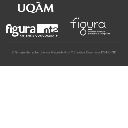
© Groupe de recherche sur Gabrielle Roy // Creative Commons BY-NC-ND