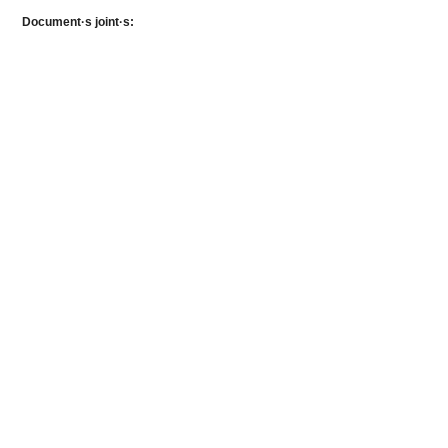
Document·s joint·s: