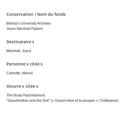
Conservation / Nom du fonds
Bishop's University Archives
Joyce Marshall Papers
Destinataire·s
Marshall, Joyce
Personne·s citée·s
Carbotte, Marcel
Oeuvre·s citée·s
The Road Past Altamont
"Grandmother and the Doll" (« Grand-mère et la poupée », Châtelaine)