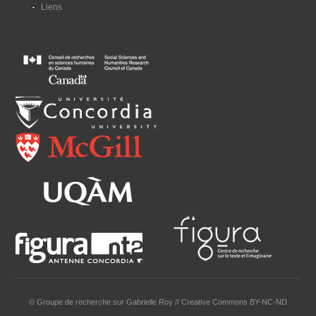
Liens
© Groupe de recherche sur Gabrielle Roy // Creative Commons BY-NC-ND