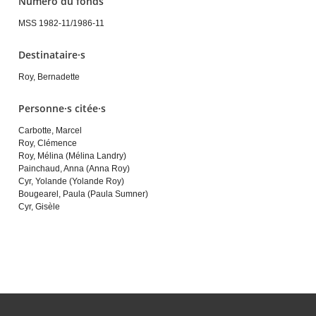
Numéro du fonds
MSS 1982-11/1986-11
Destinataire·s
Roy, Bernadette
Personne·s citée·s
Carbotte, Marcel
Roy, Clémence
Roy, Mélina (Mélina Landry)
Painchaud, Anna (Anna Roy)
Cyr, Yolande (Yolande Roy)
Bougearel, Paula (Paula Sumner)
Cyr, Gisèle