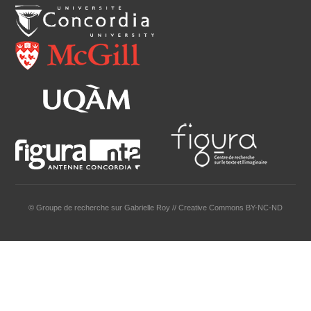
© Groupe de recherche sur Gabrielle Roy // Creative Commons BY-NC-ND