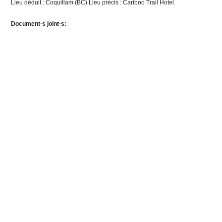
Lieu déduit : Coquitlam (BC).Lieu précis : Cariboo Trail Hotel.
Document·s joint·s: