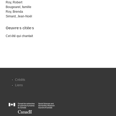
Roy, Robert
Bougearel, famille
Roy, Brenda
Simard, Jean-Noël
Oeuvre·s citée·s
Cet été qui chantait
Crédits
Liens