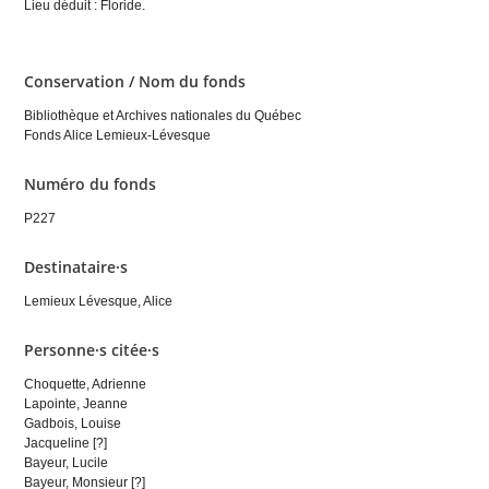
Lieu déduit : Floride.
Conservation / Nom du fonds
Bibliothèque et Archives nationales du Québec
Fonds Alice Lemieux-Lévesque
Numéro du fonds
P227
Destinataire·s
Lemieux Lévesque, Alice
Personne·s citée·s
Choquette, Adrienne
Lapointe, Jeanne
Gadbois, Louise
Jacqueline [?]
Bayeur, Lucile
Bayeur, Monsieur [?]