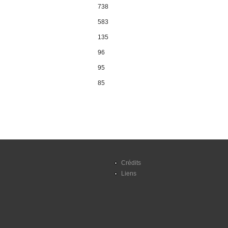
738
583
135
96
95
85
Crédits
Liens