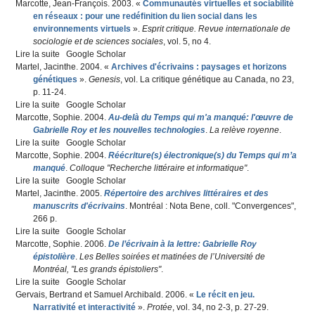
Marcotte, Jean-François
. 2003.
«
Communautés virtuelles et sociabilité
en réseaux : pour une redéfinition du lien social dans les
environnements virtuels
»
.
Esprit critique. Revue internationale de
sociologie et de sciences sociales
, vol. 5, n
o
4.
Lire la suite
de Communautés virtuelles et sociabilité en réseaux : pour
Google Scholar
Martel, Jacinthe
une redéfinition du lien social dans les environnements
. 2004.
«
Archives d'écrivains : paysages et horizons
génétiques
virtuels
»
.
Genesis
, vol. La critique génétique au Canada, n
o
23,
p. 11-24.
Lire la suite
de Archives d'écrivains : paysages et horizons génétiques
Google Scholar
Marcotte, Sophie
. 2004.
Au-delà du Temps qui m'a manqué: l'œuvre de
Gabrielle Roy et les nouvelles technologies
.
La relève royenne
.
Lire la suite
de Au-delà du Temps qui m'a manqué: l'œuvre de Gabrielle
Google Scholar
Marcotte, Sophie
Roy et les nouvelles technologies
. 2004.
Réécriture(s) électronique(s) du Temps qui m’a
manqué
.
Colloque "Recherche littéraire et informatique"
.
Lire la suite
de Réécriture(s) électronique(s) du Temps qui m’a manqué
Google Scholar
Martel, Jacinthe
. 2005.
Répertoire des archives littéraires et des
manuscrits d'écrivains
. Montréal : Nota Bene, coll. "Convergences",
266 p.
Lire la suite
de Répertoire des archives littéraires et des manuscrits
Google Scholar
Marcotte, Sophie
d'écrivains
. 2006.
De l’écrivain à la lettre: Gabrielle Roy
épistolière
.
Les Belles soirées et matinées de l’Université de
Montréal, "Les grands épistoliers"
.
Lire la suite
de De l’écrivain à la lettre: Gabrielle Roy épistolière
Google Scholar
Gervais, Bertrand
et
Samuel Archibald
. 2006.
«
Le récit en jeu.
Narrativité et interactivité
»
.
Protée
, vol. 34, n
o
2-3, p. 27-29.