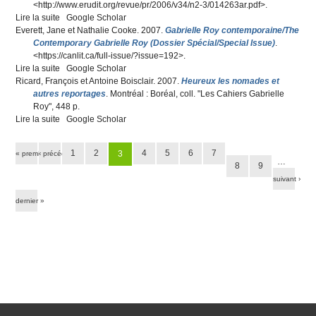
<
http://www.erudit.org/revue/pr/2006/v34/n2-3/014263ar.pdf
>.
Lire la suite
de Le récit en jeu. Narrativité et interactivité
Google Scholar
Everett, Jane
et
Nathalie Cooke
. 2007.
Gabrielle Roy contemporaine/The
Contemporary Gabrielle Roy (Dossier Spécial/Special Issue)
.
<
https://canlit.ca/full-issue/?issue=192
>.
Lire la suite
de Gabrielle Roy contemporaine/The Contemporary Gabrielle
Google Scholar
Ricard, François
Roy (Dossier Spécial/Special Issue)
et
Antoine Boisclair
. 2007.
Heureux les nomades et
autres reportages
. Montréal : Boréal, coll. "Les Cahiers Gabrielle
Roy", 448 p.
Lire la suite
de Heureux les nomades et autres reportages
Google Scholar
Pages
1
2
4
5
6
7
3
« premier
‹ précédent
…
8
9
suivant ›
dernier »