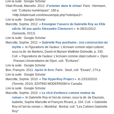
Lire la suite
de Qu'est-ce que le numérique ?
Google Scholar
Vitali-Rosati, Marcello
. 2012.
S'orienter dans le virtuel
. Paris : Hermann,
coll. "Cultures numériques", 180 p.
<
http://vitalirosati.com/liseuse/spip.php?rubrique2
>.
Lire la suite
de S'orienter dans le virtuel
Google Scholar
Marcotte, Sophie
. 2012.
«
Enseigner l'oeuvre de Gabrielle Roy au XXIe
siècle. 50 ans après Alexandre Chenevert
»
. In
08/11/2012
.
(Sarasota, 2012).
Lire la suite
de Enseigner l'oeuvre de Gabrielle Roy au XXIe siècle. 50 ans
Google Scholar
Marcotte, Sophie
après Alexandre Chenevert
. 2012.
«
Gabrielle Roy posthume : (re) construction du
mythe
»
. In
Figurations de l'auteur. L'écrivain comme objet culturel
,
sous la dir. de
Martens, David
et
Myriam Watthée-Delmotte
, p. 330.
Coll. « Figurations de l'auteur. L'écrivain comme objet culturel ». Dijon
: Presses Universitaires de Dijon, coll. "Écritures".
Lire la suite
de Gabrielle Roy posthume : (re) construction du mythe
Google Scholar
Bon, François
. 2011.
Après le livre
. Paris : Seuil, coll. "Essais", 274 p.
Lire la suite
de Après le livre
Google Scholar
Marcotte, Sophie
. 2010.
«
The HyperRoy Project
»
. In
23/10/2010
.
(Toronto, 2010). EDITING MODERNISM in Canada.
Lire la suite
de The HyperRoy Project
Google Scholar
Marcotte, Sophie
. 2010.
«
Le récit d'enfance comme moteur du
roman
»
. In
Gabrielle Roy et l'art du roman
, sous la dir. de
Daunais,
Isabelle
,
Sophie Marcotte
et
François Ricard
, p. 334. Coll. « Gabrielle
Roy et l'art du roman ». Montréal : Boréal, coll. "Les Cahiers Gabrielle
Roy".