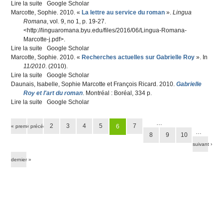
Lire la suite
de Le récit d'enfance comme moteur du roman
Google Scholar
Marcotte, Sophie
. 2010.
«
La lettre au service du roman
»
.
Lingua
Romana
, vol. 9, n
o
1, p. 19-27.
<
http://linguaromana.byu.edu/files/2016/06/Lingua-Romana-
Marcotte-j.pdf
>.
Lire la suite
de La lettre au service du roman
Google Scholar
Marcotte, Sophie
. 2010.
«
Recherches actuelles sur Gabrielle Roy
»
. In
11/2010
. (2010).
Lire la suite
de Recherches actuelles sur Gabrielle Roy
Google Scholar
Daunais, Isabelle
,
Sophie Marcotte
et
François Ricard
. 2010.
Gabrielle
Roy et l'art du roman
. Montréal : Boréal, 334 p.
Lire la suite
de Gabrielle Roy et l'art du roman
Google Scholar
Pages
…
2
3
4
5
7
6
« premier
‹ précédent
…
8
9
10
suivant ›
dernier »