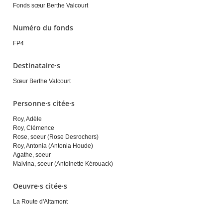
Fonds sœur Berthe Valcourt
Numéro du fonds
FP4
Destinataire·s
Sœur Berthe Valcourt
Personne·s citée·s
Roy, Adèle
Roy, Clémence
Rose, soeur (Rose Desrochers)
Roy, Antonia (Antonia Houde)
Agathe, soeur
Malvina, soeur (Antoinette Kérouack)
Oeuvre·s citée·s
La Route d'Altamont