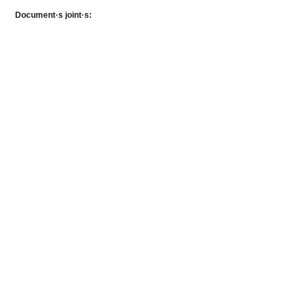
Document·s joint·s: