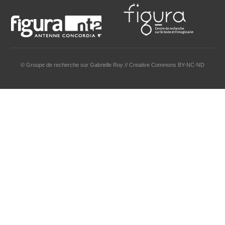
© Groupe de recherche sur Gabrielle Roy // Creative Commons BY-NC-ND