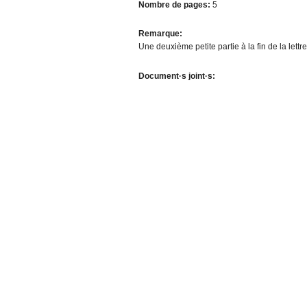
Nombre de pages:
5
Remarque:
Une deuxième petite partie à la fin de la lettr
Document·s joint·s: