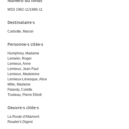
Numéro du fonds
MSS 1982-11/1986-11
Destinataire·s
Carbotte, Marcel
Personne·s citée·s
Humphrey, Madame
Lemelin, Roger
Lemieux, Anne
Lemieux, Jean Paul
Lemieux, Madeleine
Lemieux-Lévesque, Alice
Mille, Madame
Palardy, Colette
Trudeau, Pierre Elliott
Oeuvre·s citée·s
La Route d'Altamont
Reader's Digest